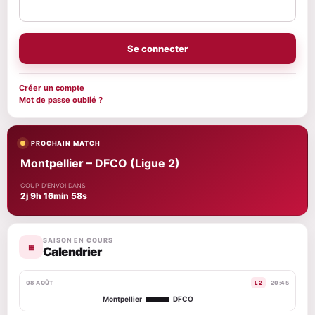
Se connecter
Créer un compte
Mot de passe oublié ?
PROCHAIN MATCH
Montpellier – DFCO (Ligue 2)
COUP D'ENVOI DANS
2j 9h 16min 57s
SAISON EN COURS
▦
Calendrier
08 AOÛT
L2
20:45
Montpellier
DFCO