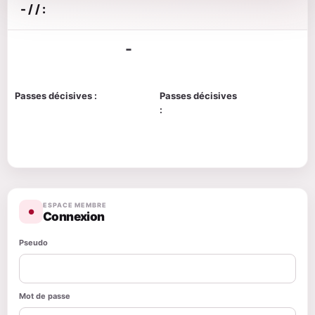
- / / :
-
Passes décisives :
Passes décisives
:
ESPACE MEMBRE
●
Connexion
Pseudo
Mot de passe