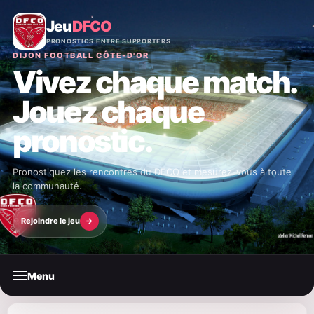
Jeu
DFCO
PRONOSTICS ENTRE SUPPORTERS
DIJON FOOTBALL CÔTE-D'OR
Vivez chaque match.
Jouez chaque
pronostic.
Pronostiquez les rencontres du DFCO et mesurez-vous à toute
la communauté.
Rejoindre le jeu
→
Menu