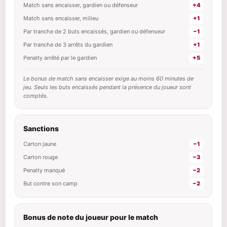
Match sans encaisser, gardien ou défenseur
+4
Match sans encaisser, milieu
+1
Par tranche de 2 buts encaissés, gardien ou défenseur
−1
Par tranche de 3 arrêts du gardien
+1
Penalty arrêté par le gardien
+5
Le bonus de match sans encaisser exige au moins 60 minutes de
jeu. Seuls les buts encaissés pendant la présence du joueur sont
comptés.
Sanctions
Carton jaune
−1
Carton rouge
−3
Penalty manqué
−2
But contre son camp
−2
Bonus de note du joueur pour le match