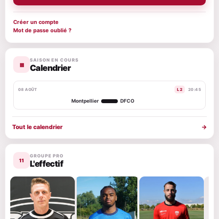
Créer un compte
Mot de passe oublié ?
SAISON EN COURS
▦
Calendrier
08 AOÛT
L2
20:45
Montpellier
DFCO
Tout le calendrier
→
GROUPE PRO
11
L'effectif