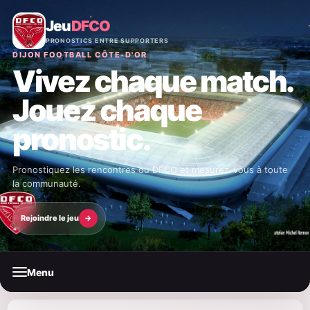
Jeu
DFCO
PRONOSTICS ENTRE SUPPORTERS
DIJON FOOTBALL CÔTE-D'OR
Vivez chaque match.
Jouez chaque
pronostic.
Pronostiquez les rencontres du DFCO et mesurez-vous à toute
la communauté.
Rejoindre le jeu
→
Menu