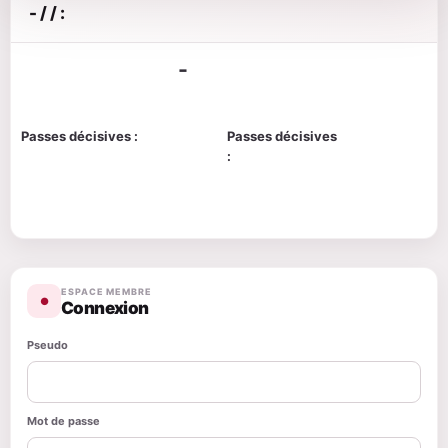
- / / :
-
Passes décisives :
Passes décisives
:
ESPACE MEMBRE
●
Connexion
Pseudo
Mot de passe