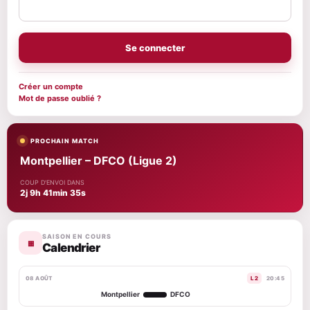
Se connecter
Créer un compte
Mot de passe oublié ?
PROCHAIN MATCH
Montpellier – DFCO (Ligue 2)
COUP D'ENVOI DANS
2j 9h 41min 34s
SAISON EN COURS
▦
Calendrier
08 AOÛT
L2
20:45
Montpellier
DFCO