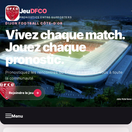
Jeu
DFCO
PRONOSTICS ENTRE SUPPORTERS
DIJON FOOTBALL CÔTE-D'OR
Vivez chaque match.
Jouez chaque
pronostic.
Pronostiquez les rencontres du DFCO et mesurez-vous à toute
la communauté.
Rejoindre le jeu
→
Menu