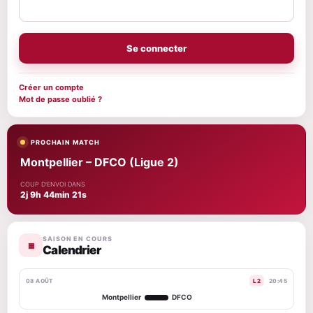
Se connecter
Créer un compte
Mot de passe oublié ?
PROCHAIN MATCH
Montpellier – DFCO (Ligue 2)
COUP D'ENVOI DANS
2j 9h 44min 20s
SAISON EN COURS
▦
Calendrier
08 AOÛT
L2
20:45
Montpellier
DFCO