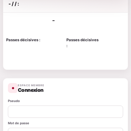
- / / :
-
Passes décisives :
Passes décisives
:
ESPACE MEMBRE
●
Connexion
Pseudo
Mot de passe